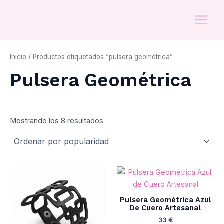
Ordenado
Ir
MAI
por
popularidad
al
MEN
contenido
Inicio
/ Productos etiquetados “pulsera geométrica”
Pulsera Geométrica
Mostrando los 8 resultados
Pulsera Geométrica Azul
De Cuero Artesanal
33
€