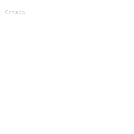
Contacto
a Formiguin