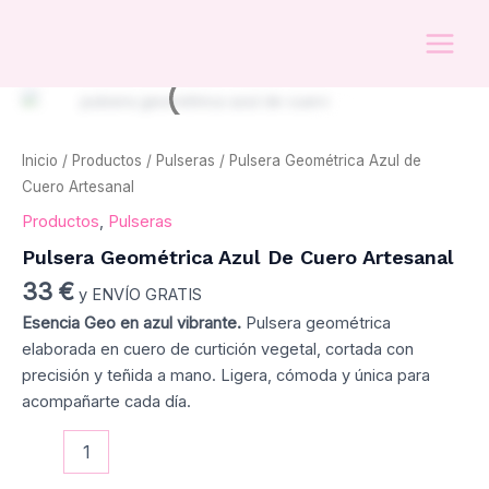
de
Ir
MAI
Cuero
al
Artesanal
MEN
contenido
cantidad
Pulsera
Geométrica
Azul
Inicio
/
Productos
/
Pulseras
/ Pulsera Geométrica Azul de
de
Cuero
Cuero Artesanal
Artesanal
Productos
,
Pulseras
cantidad
Pulsera Geométrica Azul De Cuero Artesanal
33
€
y ENVÍO GRATIS
Esencia Geo en azul vibrante.
Pulsera geométrica
elaborada en cuero de curtición vegetal, cortada con
precisión y teñida a mano. Ligera, cómoda y única para
acompañarte cada día.