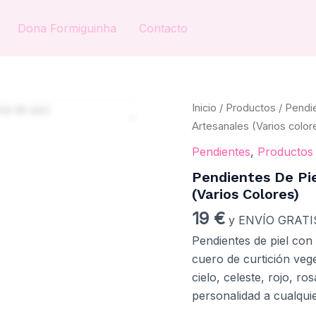
Dona Formiguinha
Contacto
Pendientes
Inicio
/
Productos
/
Pendi
de
Artesanales (Varios color
Piel
con
Pendientes
,
Productos
Forma
Pendientes De Pi
de
Pez
(Varios Colores)
Artesanales
19
€
(Varios
y ENVÍO GRATI
colores)
Pendientes de piel co
cantidad
cuero de curtición vege
cielo, celeste, rojo, r
personalidad a cualquie