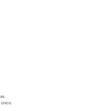
as.
 único.