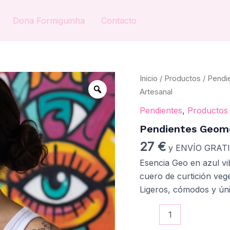
Dona Formiguinha
Contacto
Pendientes
Inicio
/
Productos
/
Pendi
Geométricos
Artesanal
Azules
de
Pendientes
,
Productos
Cuero
Pendientes Geomé
Artesanal
cantidad
27
€
y ENVÍO GRAT
Esencia Geo en azul vi
cuero de curtición veg
Ligeros, cómodos y ún