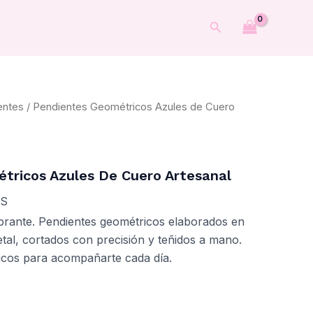
Cuero
Buscar
Artesanal
cantidad
entes
/ Pendientes Geométricos Azules de Cuero
tricos Azules De Cuero Artesanal
IS
brante. Pendientes geométricos elaborados en
etal, cortados con precisión y teñidos a mano.
icos para acompañarte cada día.