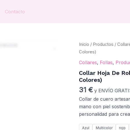
Contacto
Collar
Inicio
/
Productos
/
Collar
Hoja
Colores)
de
Roble
Collares
,
Follas
,
Produ
en
Collar Hoja De Ro
Cuero
Artesanal
Colores)
(Varios
31
€
Colores)
y ENVÍO GRATI
cantidad
Collar de cuero artesan
mano con piel sostenib
personalidad para cre
Azul
Multicolor
rojo