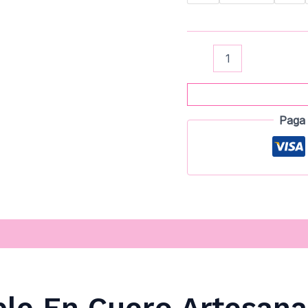
Paga 
ble En Cuero Artesana